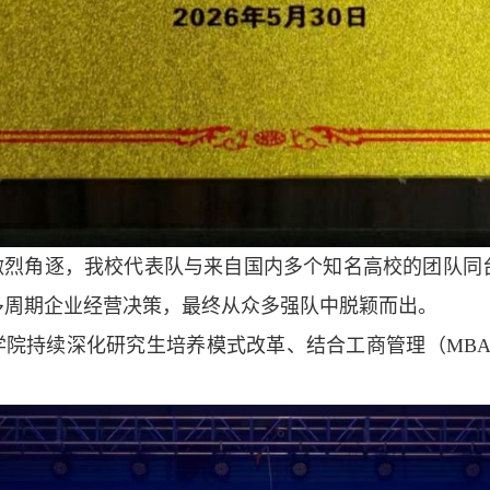
激烈角逐，我校代表队与来自国内多个知名高校的团队同
多周期企业经营决策，最终从众多强队中脱颖而出。
院持续深化研究生培养模式改革、结合工商管理（MBA