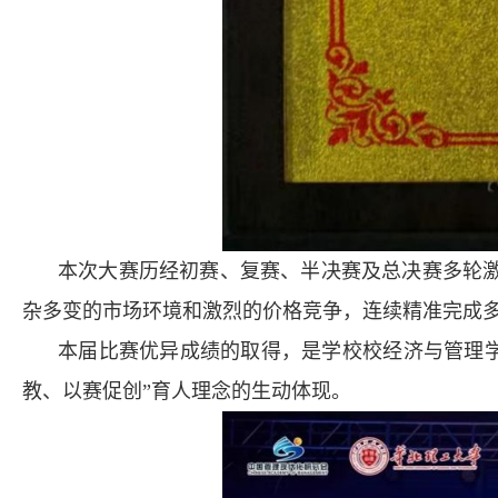
本次大赛历经初赛、复赛、半决赛及总决赛多轮
杂多变的市场环境和激烈的价格竞争，连续精准完成
本届比赛优异成绩的取得，是学校校经济与管理学
教、以赛促创”育人理念的生动体现。